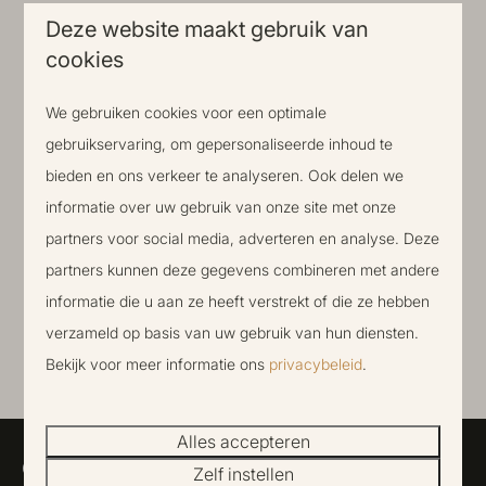
nakomt, maar geen vergunning heeft moet zij hier een
Deze website maakt gebruik van
cookies
melding van maken bij haar uitingen in de vorm van een
AFM-banner.
We gebruiken cookies voor een optimale
gebruikservaring, om gepersonaliseerde inhoud te
bieden en ons verkeer te analyseren. Ook delen we
informatie over uw gebruik van onze site met onze
partners voor social media, adverteren en analyse. Deze
partners kunnen deze gegevens combineren met andere
informatie die u aan ze heeft verstrekt of die ze hebben
verzameld op basis van uw gebruik van hun diensten.
Bekijk voor meer informatie ons
privacybeleid
.
Alles accepteren
Contact
Zelf instellen