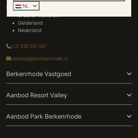
NL
Roekelseweg 44-48
6733 BP Wekerom
Gelderland
Nederland
+31 318 591 587
verkoop@berkenrhode.nl
Berkenrhode Vastgoed
Aanbod Resort Valley
Aanbod Park Berkenrhode