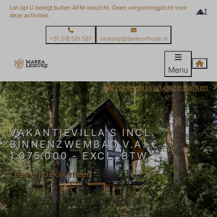
Let op! U belegt buiten AFM-toezicht. Geen vergunningplicht voor
deze activiteit.
+31 318 591 587
verkoop@berkenrhode.nl
Menu
Bezoek een van onze parken
VAKANTIEVILLA'S INCL.
BINNENZWEMBAD V.A. €
1.075.000,- EXCL. BTW
Lees en bekijk meer!
AUTORITEIT FINANCIËLE
MARKTEN (AFM)