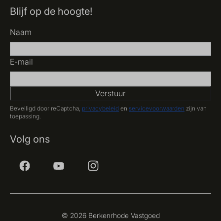
Blijf op de hoogte!
Naam
E-mail
Verstuur
Beveiligd door reCaptcha,
privacybeleid
en
servicevoorwaarden
zijn van
toepassing.
Volg ons
© 2026 Berkenrhode Vastgoed