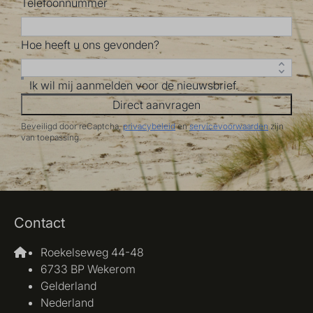
Telefoonnummer
Hoe heeft u ons gevonden?
Ik wil mij aanmelden voor de nieuwsbrief.
Direct aanvragen
Beveiligd door reCaptcha,
privacybeleid
en
servicevoorwaarden
zijn
van toepassing.
Contact
Roekelseweg 44-48
6733 BP Wekerom
Gelderland
Nederland