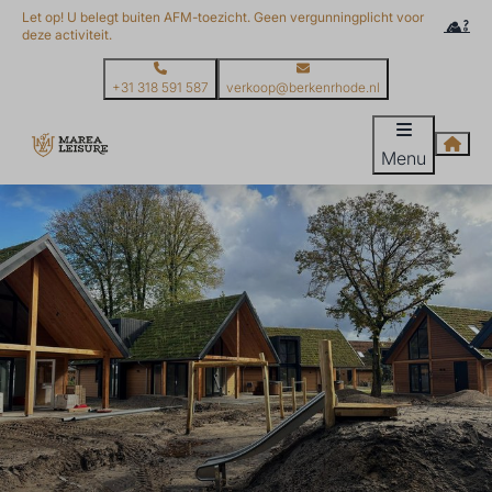
Let op! U belegt buiten AFM-toezicht. Geen vergunningplicht voor
deze activiteit.
+31 318 591 587
verkoop@berkenrhode.nl
Menu