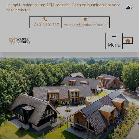
Let op! U belegt buiten AFM-toezicht. Geen vergunningplicht voor
deze activiteit.
+31 318 591 587
verkoop@berkenrhode.nl
Menu