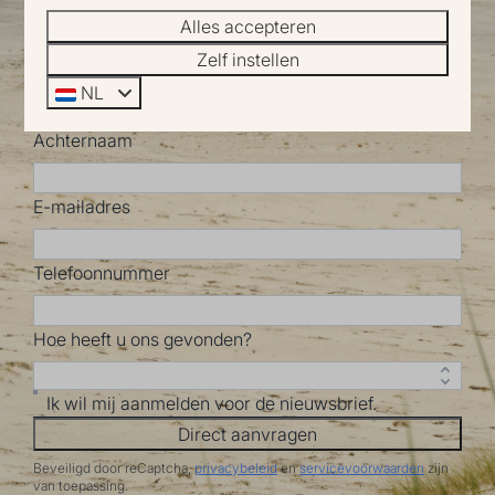
Alles accepteren
Zelf instellen
Voornaam
NL
Achternaam
E-mailadres
Telefoonnummer
Hoe heeft u ons gevonden?
Ik wil mij aanmelden voor de nieuwsbrief.
Direct aanvragen
Beveiligd door reCaptcha,
privacybeleid
en
servicevoorwaarden
zijn
van toepassing.