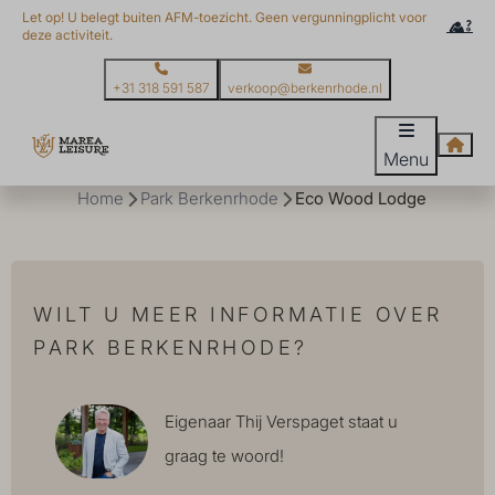
Let op! U belegt buiten AFM-toezicht. Geen vergunningplicht voor
deze activiteit.
+31 318 591 587
verkoop@berkenrhode.nl
Menu
Home
Park Berkenrhode
Eco Wood Lodge
WILT U MEER INFORMATIE OVER
PARK BERKENRHODE?
Eigenaar Thij Verspaget staat u
graag te woord!