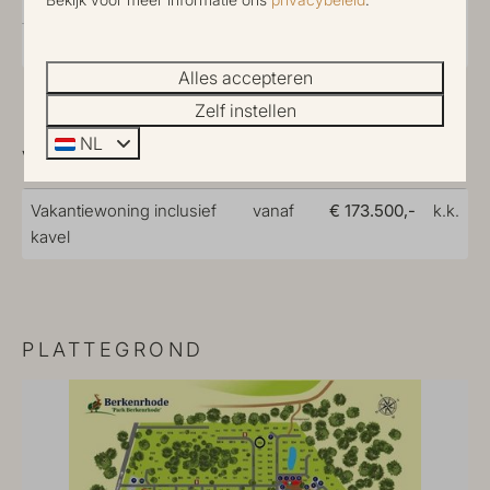
Oppervlakte perceel
205 m
Huisnummer op park
152
Alles accepteren
Zelf instellen
NL
VRAAGPRIJS
Vakantiewoning inclusief
vanaf
€ 173.500,-
k.k.
kavel
PLATTEGROND