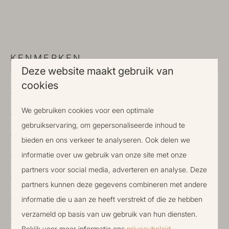
KENMERKEN
Deze website maakt gebruik van
Status
cookies
Verkocht
Park
Park Berkenrhode
We gebruiken cookies voor een optimale
Aantal slaapkamers
2 slaapkamers
gebruikservaring, om gepersonaliseerde inhoud te
bieden en ons verkeer te analyseren. Ook delen we
Aantal badkamers
1 badkamer
informatie over uw gebruik van onze site met onze
Voor aantal personen
4
partners voor social media, adverteren en analyse. Deze
partners kunnen deze gegevens combineren met andere
Bouwjaar
2019
informatie die u aan ze heeft verstrekt of die ze hebben
2
Woonoppervlakte
55 m
verzameld op basis van uw gebruik van hun diensten.
2
Bekijk voor meer informatie ons
privacybeleid
.