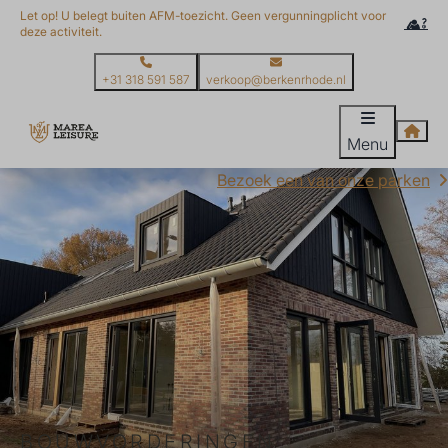
Let op! U belegt buiten AFM-toezicht. Geen vergunningplicht voor
deze activiteit.
+31 318 591 587
verkoop@berkenrhode.nl
Menu
Bezoek een van onze parken
BOUWVORDERINGEN