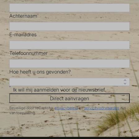
Achternaam
E-mailadres
Telefoonnummer
Hoe heeft u ons gevonden?
Ik wil mij aanmelden voor de nieuwsbrief.
Direct aanvragen
Beveiligd door reCaptcha,
privacybeleid
en
servicevoorwaarden
zijn
van toepassing.